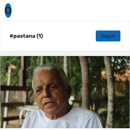
O
#pastana (1)
Seguir