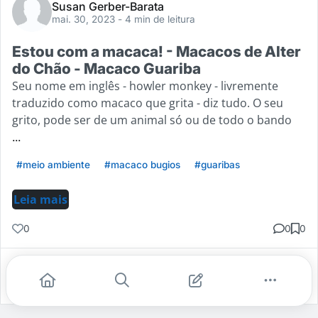
Susan Gerber-Barata
mai. 30, 2023
- 4 min de leitura
Estou com a macaca! - Macacos de Alter
do Chão - Macaco Guariba
Seu nome em inglês - howler monkey - livremente
traduzido como macaco que grita - diz tudo. O seu
grito, pode ser de um animal só ou de todo o bando
...
#meio ambiente
#macaco bugios
#guaribas
Leia mais
0
0
0
Gostei
Comentar
Salvar