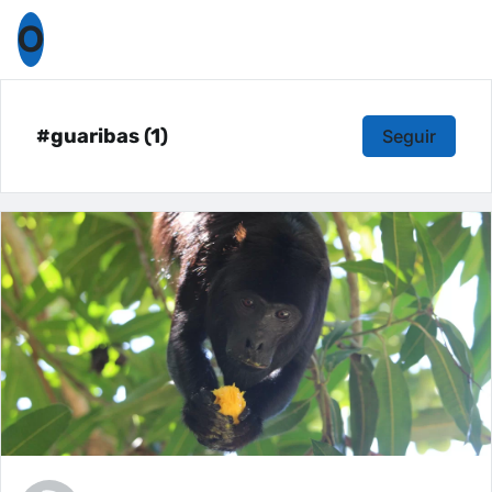
O
#guaribas (1)
Seguir