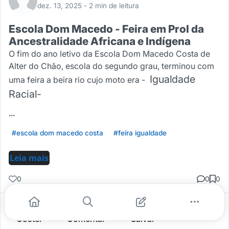
dez. 13, 2025
- 2 min de leitura
Escola Dom Macedo - Feira em Prol da
Ancestralidade Africana e Indígena
O fim do ano letivo da Escola Dom Macedo Costa de
Alter do Chão, escola do segundo grau, terminou com
Igualdade
uma feira a beira rio cujo moto era -
Racial-
...
#escola dom macedo costa
#feira igualdade
Leia mais
0
0
0
Gostei
Comentar
Salvar