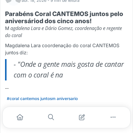
abr. 18, 2026
- 9 min de leitura
Parabéns Coral CANTEMOS juntos pelo
aniversáriod dos cinco anos!
agdalena Lara e Dário Gomez, coordenação e regente
M
do coral
Magdalena Lara coordenação do coral CANTEMOS
juntos diz:
- "Onde a gente mais gosta de cantar
com o coral é na
...
#coral cantemos juntosm aniversario
Leia mais
1
0
0