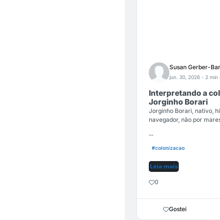
Susan Gerber-Bar
jun. 30, 2026
- 2 min 
Interpretando a co
Jorginho Borari
Jorginho Borari, nativo, 
navegador, não por mares
...
#colonizacao
Leia mais
0
Gostei