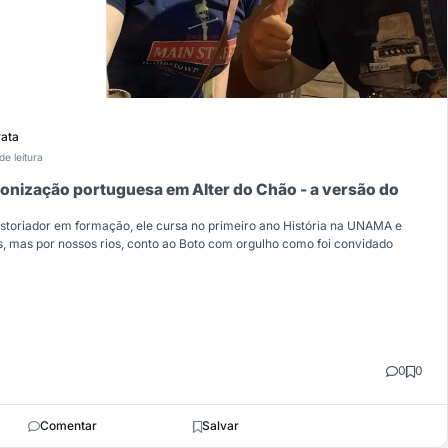
ata
de leitura
lonização portuguesa em Alter do Chão - a versão do
historiador em formação, ele cursa no primeiro ano História na UNAMA e
, mas por nossos rios, conto ao Boto com orgulho como foi convidado
0
0
Comentar
Salvar