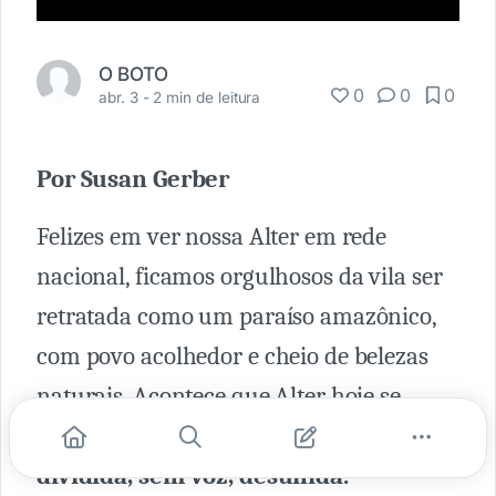
O BOTO
0
0
0
abr. 3 -
2 min de leitura
Por Susan Gerber
Felizes em ver nossa Alter em rede
nacional, ficamos orgulhosos da vila ser
retratada como um paraíso amazônico,
com povo acolhedor e cheio de belezas
naturais. Acontece que Alter hoje se
encontra numa encruzilhada: anda
dividida, sem voz, desunida.