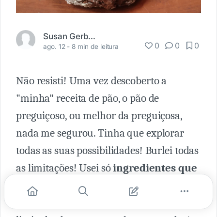
Susan Gerber-Barata
0
0
0
ago. 12 -
8 min de leitura
Não resisti! Uma vez descoberto a
"minha" receita de pão, o pão de
preguiçoso, ou melhor da preguiçosa,
nada me segurou. Tinha que explorar
todas as suas possibilidades! Burlei todas
as limitações! Usei só
ingredientes que
posso comprar aqui na Amazônia
!
Quando a gente acha que é muito