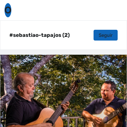
O
#sebastiao-tapajos (2)
Seguir