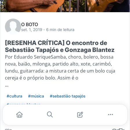
O BOTO
set. 1, 2019
- 6 min de leitura
[RESENHA CRÍTICA] O encontro de
Sebastião Tapajós e Gonzaga Blantez
Por Eduardo SeriqueSamba, choro, bolero, bossa
nova, baião, milonga, partido alto, xote, carimbó,
lundu, guitarrada: a mistura certa de um bolo cuja
cereja é o próprio bolo. Assim é o
...
#cultura
#música
#sebastião tapajós
#gonzaga blantez
Leia mais