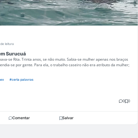
de leitura
 em Surucuá
va-se Rita. Trinta anos, se não muito. Sabia-se mulher apenas nos braços
endia-se por gente. Para ela, o trabalho caseiro não era atributo da mulher;
sex
#certa palavras
0
0
Comentar
Salvar