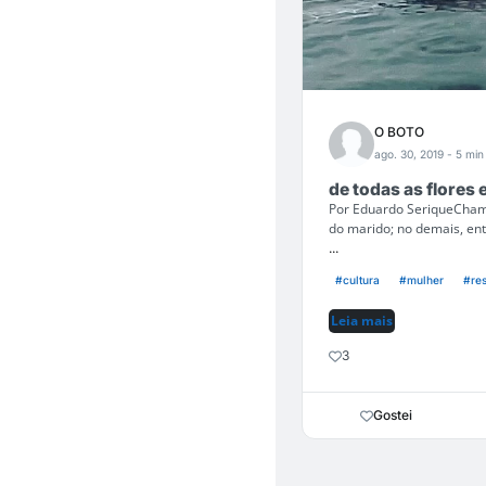
O BOTO
ago. 30, 2019
- 5 min 
de todas as flores
Por Eduardo SeriqueChama
do marido; no demais, ent
...
#cultura
#mulher
#re
Leia mais
3
Gostei