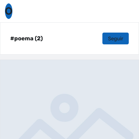
O
#poema (2)
Seguir