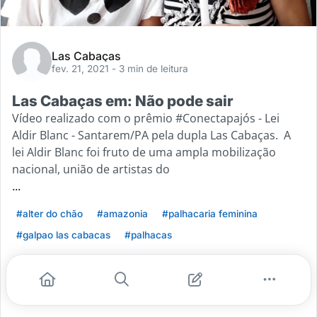
Las Cabaças
fev. 21, 2021
- 3 min de leitura
Las Cabaças em: Não pode sair
Vídeo realizado com o prêmio #Conectapajós - Lei
Aldir Blanc - Santarem/PA pela dupla Las Cabaças. A
lei Aldir Blanc foi fruto de uma ampla mobilização
nacional, união de artistas do
...
#alter do chão
#amazonia
#palhacaria feminina
#galpao las cabacas
#palhacas
Leia mais
1
1
0