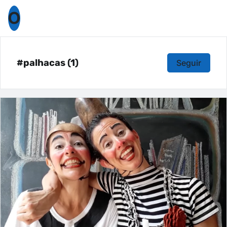
O
#palhacas (1)
Seguir