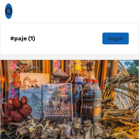
O
#paje (1)
Seguir