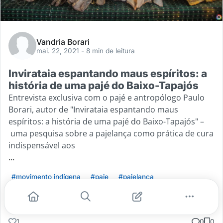
Vandria Borari
mai. 22, 2021
- 8 min de leitura
Invirataia espantando maus espíritos: a
história de uma pajé do Baixo-Tapajós
Entrevista exclusiva com o pajé e antropólogo Paulo
Borari, autor de "Invirataia espantando maus
espíritos: a história de uma pajé do Baixo-Tapajós" –
uma pesquisa sobre a pajelança como prática de cura
indispensável aos
...
#movimento indígena
#paje
#pajelanca
Leia mais
1
0
0