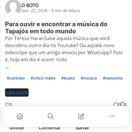
O BOTO
dez. 22, 2018
- 5 min de leitura
Para ouvir e encontrar a música do
Tapajós em todo mundo
Por Teresa HarariSabe aquela música que você
descobriu outro dia no Youtube? Ou aquele novo
videoclipe que um amigo enviou por Whatsapp? Pois
é, hoje em dia é assim: todo
...
#carimbó
#chico malta
#kuatá
#música
#osmarino
Leia mais
0
0
0
Gostei
Comentar
Salvar