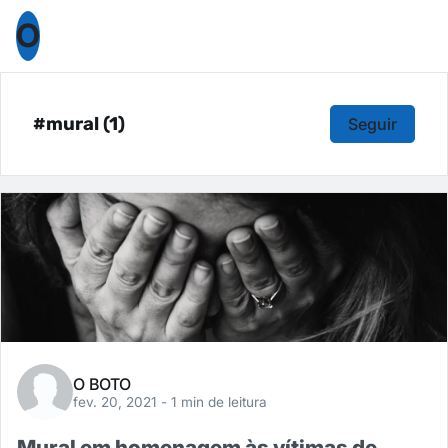
O
#mural (1)
Seguir
O BOTO
fev. 20, 2021
- 1 min de leitura
Mural em homenagem às vítimas de