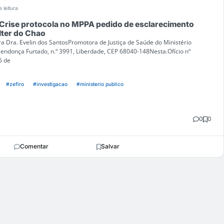
 leitura
 Crise protocola no MPPA pedido de esclarecimento
lter do Chao
a Dra. Evelin dos SantosPromotora de Justiça de Saúde do Ministério
endonça Furtado, n.º 3991, Liberdade, CEP 68040-148Nesta.Ofício nº
5 de
#zefiro
#investigacao
#ministerio publico
0
0
Comentar
Salvar