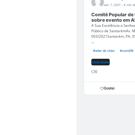
abr. 7, 2021
- 4 min de
Comitê Popular de
sobre evento em A
A Sua Excelência a Senhor
Público de SantarémAv. M
003/2021Santarém, PA, 0
...
#alter do chão
#covid19
Leia mais
0
Gostei