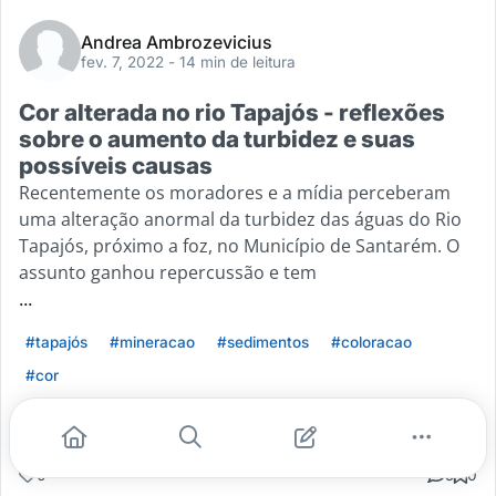
Andrea Ambrozevicius
fev. 7, 2022
- 14 min de leitura
Cor alterada no rio Tapajós - reflexões
sobre o aumento da turbidez e suas
possíveis causas
Recentemente os moradores e a mídia perceberam
uma alteração anormal da turbidez das águas do Rio
Tapajós, próximo a foz, no Município de Santarém. O
assunto ganhou repercussão e tem
...
#tapajós
#mineracao
#sedimentos
#coloracao
#cor
Leia mais
0
5
0