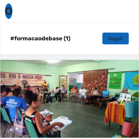
O
#formacaodebase (1)
Seguir