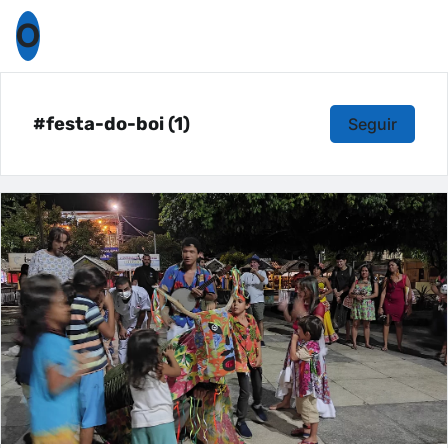
O
#festa-do-boi (1)
Seguir