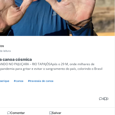
tos
de leitura
 a canoa cósmica
DO NO PAJUÇARA – RIO TAPAJÓSApós o 29 M, onde milhares de
 pandemia para gritar e evitar o sangramento do país, colorindo o Brasil
serique
#canoa
#travessia de canoa
4
0
Comentar
Salvar