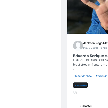
Jackson Rego Ma
mai. 31, 2021
- 6 min 
Eduardo Serique e
FOTO 1: EDUARDO CHEGAN
brasileiros enfrentaram a
...
#alter do chão
#eduardo 
Leia mais
1
Gostei