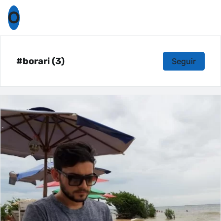
O
#borari (3)
Seguir