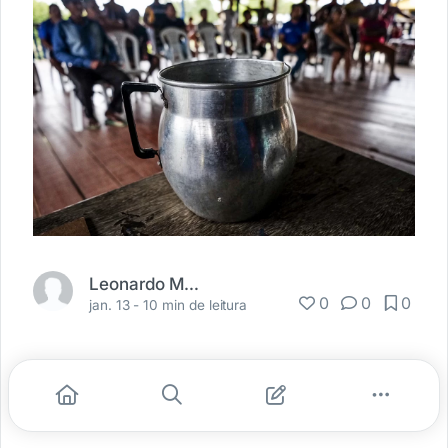
Leonardo Milano
0
0
0
jan. 13 -
10 min de leitura
Texto e fotos: Leonardo Milano