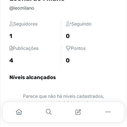
@leomilano
Seguidores
Seguindo
1
0
Publicações
Pontos
4
0
Níveis alcançados
Parece que não há níveis cadastrados,
peça para o administrador da sua
comunidade ativar e comece a se
destacar.