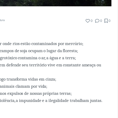
itura
0
0
0
r onde rios estão contaminados por mercúrio;
campos de soja ocupam o lugar da floresta;
rotóxico contamina o ar, a água e a terra;
em defende seu território vive em constante ameaça ou
ogo transforma vidas em cinza;
 animais clamam por vida;
os expulsos de nossas próprias terras;
iolência, a impunidade e a ilegalidade trabalham juntas.