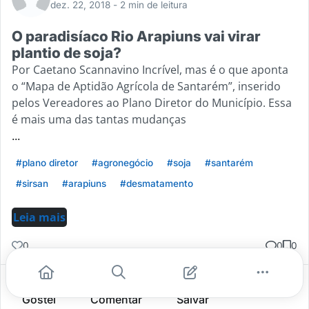
dez. 22, 2018
- 2 min de leitura
O paradisíaco Rio Arapiuns vai virar
plantio de soja?
Por Caetano Scannavino Incrível, mas é o que aponta
o “Mapa de Aptidão Agrícola de Santarém”, inserido
pelos Vereadores ao Plano Diretor do Município. Essa
é mais uma das tantas mudanças
...
#plano diretor
#agronegócio
#soja
#santarém
#sirsan
#arapiuns
#desmatamento
Leia mais
0
0
0
Gostei
Comentar
Salvar