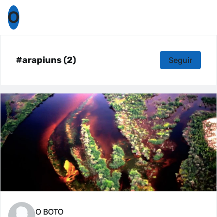
O
#arapiuns (2)
Seguir
O BOTO