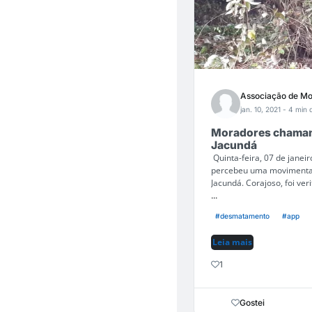
Associação de Mo
jan. 10, 2021
- 4 min d
Moradores chamam 
Jacundá
Quinta-feira, 07 de jane
percebeu uma movimentaç
Jacundá. Corajoso, foi veri
...
#desmatamento
#app
Leia mais
1
Gostei