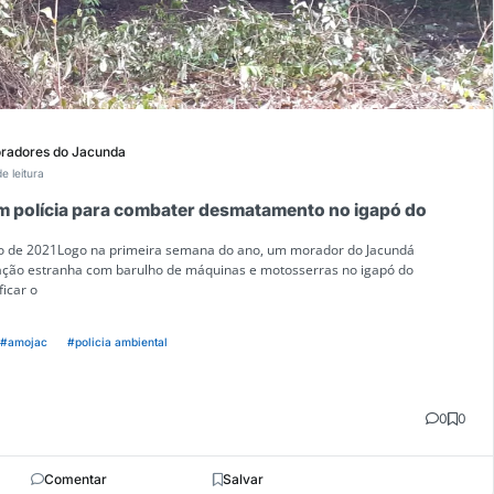
radores do Jacunda
e leitura
polícia para combater desmatamento no igapó do
iro de 2021Logo na primeira semana do ano, um morador do Jacundá
ão estranha com barulho de máquinas e motosserras no igapó do
ficar o
#amojac
#policia ambiental
0
0
Comentar
Salvar