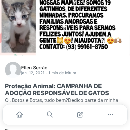
Ellen Serrão
jan. 12, 2021
- 1 min de leitura
Proteção Animal: CAMPANHA DE
ADOÇÃO RESPONSÁVEL DE GATOS
Oi, Botos e Botas, tudo bem?Dedico parte da minha
vida aos bichos. Moro há 5 anos em Ater do Chão e
sou protetora independente de animais. Há 3
anos acompanhava uma gata de
...