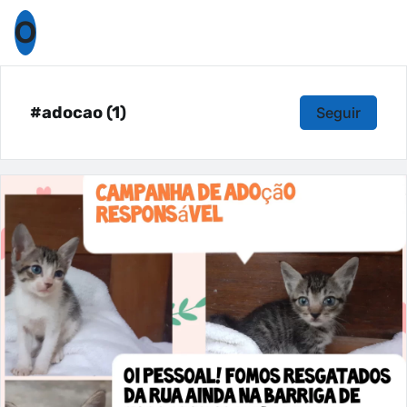
O
#adocao (1)
Seguir