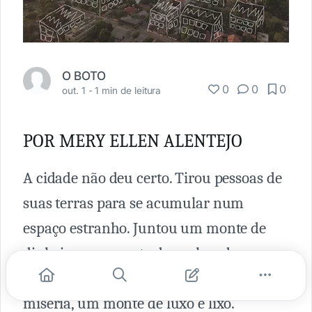
O BOTO
0
0
0
out. 1 -
1 min de leitura
POR MERY ELLEN ALENTEJO
A cidade não deu certo. Tirou pessoas de
suas terras para se acumular num
espaço estranho. Juntou um monte de
dinheiro, um monte de sonhos de
fortuna, um monte de realidade cruel de
miséria, um monte de luxo e lixo.