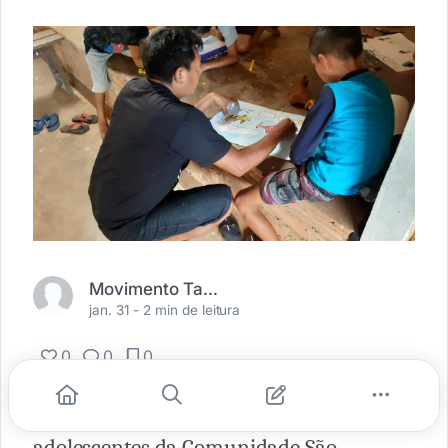
Movimento Tapajós Vivo
jan. 31 -
2 min de leitura
0
0
0
No último sábado (11), as crianças e