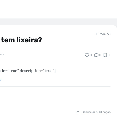
VOLTAR
 tem lixeira?
tura
0
0
0
tle="true" description="true"]
o
Denunciar publicação