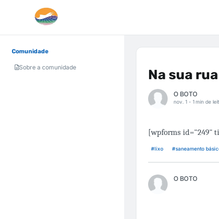
Comunidade
Sobre a comunidade
Na sua rua
O BOTO
nov. 1 -
1 min de lei
[wpforms id="249" ti
#lixo
#saneamento básic
O BOTO