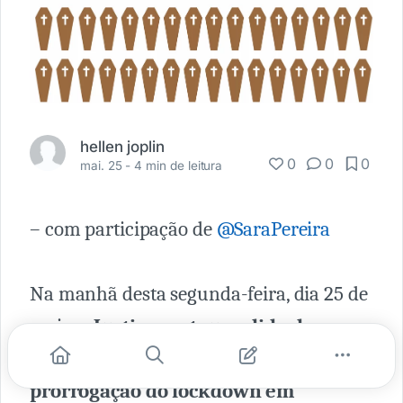
hellen joplin
0
0
0
mai. 25 -
4 min de leitura
– com participação de
@SaraPereira
Na manhã desta segunda-feira, dia 25 de
maio, a
Justiça acatou pedido do
Ministério Público Estadual pela
prorrogação do lockdown em