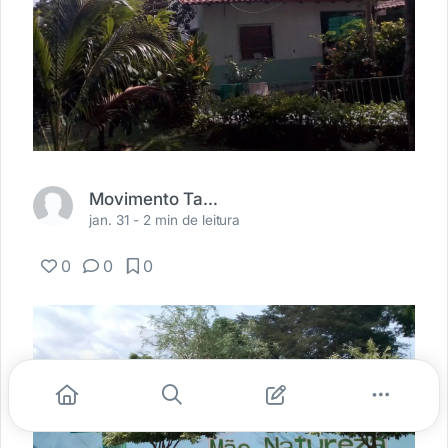
Movimento Tapajós Vivo
jan. 31 -
2 min de leitura
0
0
0