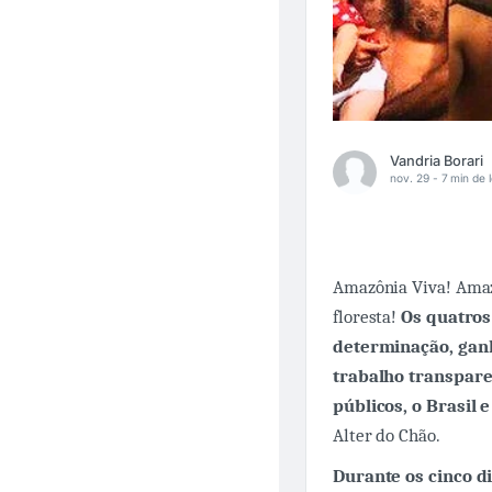
Vandria Borari
nov. 29 -
7 min de l
Amazônia Viva! Amazô
floresta!
Os quatros
determinação, gan
trabalho transpare
públicos, o Brasil
Alter do Chão.
Durante os cinco d