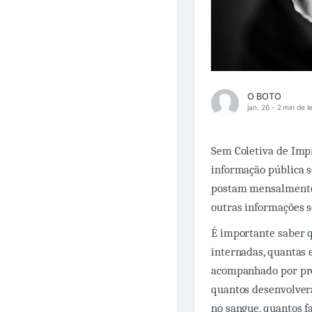
O BOTO
jan. 26 -
2 min de le
Sem Coletiva de Impr
informação pública s
postam mensalmente 
outras informações s
É importante saber 
internadas, quantas
acompanhado por prof
quantos desenvolvera
no sangue, quantos f