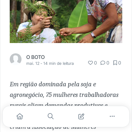
O BOTO
0
0
0
mai. 12 -
14 min de leitura
Em região dominada pela soja e
agronegócio, 75 mulheres trabalhadoras
rurais aliam demandas produtivas e
agroecológicas às pautas feministas e
criam a Associação de Mulheres